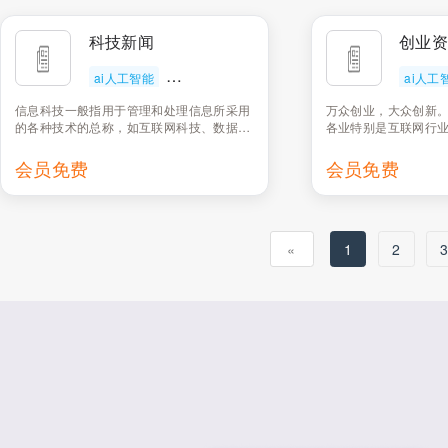
科技新闻
创业
ai人工智能
写作质量评估
ai人工
信息科技一般指用于管理和处理信息所采用
万众创业，大众创新
的各种技术的总称，如互联网科技、数据科
各业特别是互联网行
技、软件科技等等。调用该接口，会输出该
品等新闻动态。
行业的所有新闻动态。
会员免费
会员免费
«
1
2